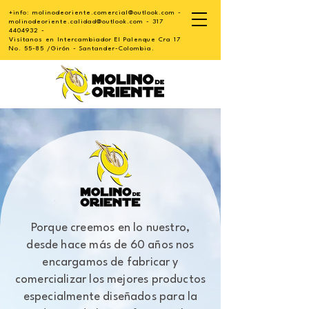
+info:
molinodeoriente.comercial@outlook.com
-
molinodeoriente.calidad@outlook.com
-
317
4404932
-
Visítanos en Intercambiador
El Palenque Cra 17
No. 55-85 /Girón - Santander-Colombia.
Porque creemos en lo nuestro,
desde hace más de 60 años nos
encargamos de fabricar y
comercializar los mejores productos
especialmente diseñados para la